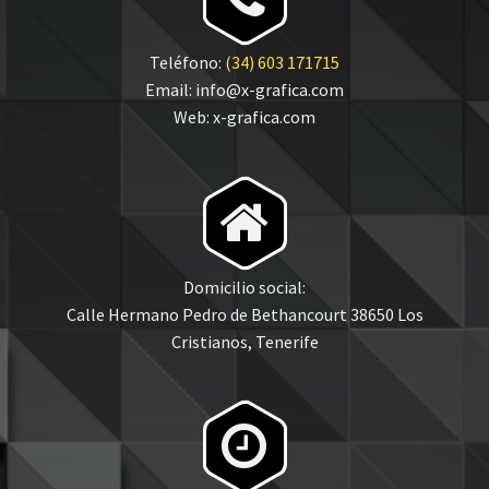
Teléfono:
(34) 603 171715
Email: info@x-grafica.com
Web: x-grafica.com


Domicilio social:
Calle Hermano Pedro de Bethancourt 38650 Los
Cristianos, Tenerife

